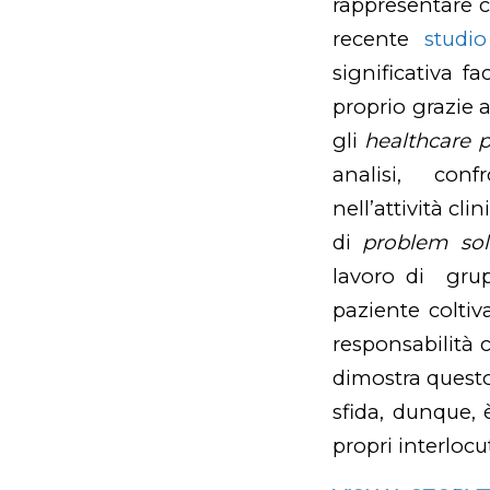
rappresentare c
recente
studio
significativa f
proprio grazie
gli
healthcare p
analisi, conf
nell’attività cl
di
problem sol
lavoro di grup
paziente coltiv
responsabilità c
dimostra quest
sfida, dunque,
propri interlocut