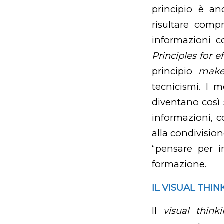
principio è a
risultare comp
informazioni c
Principles for 
principio
make 
tecnicismi. I me
diventano così 
informazioni, c
alla condivision
“pensare per 
formazione.
IL VISUAL THI
Il
visual think