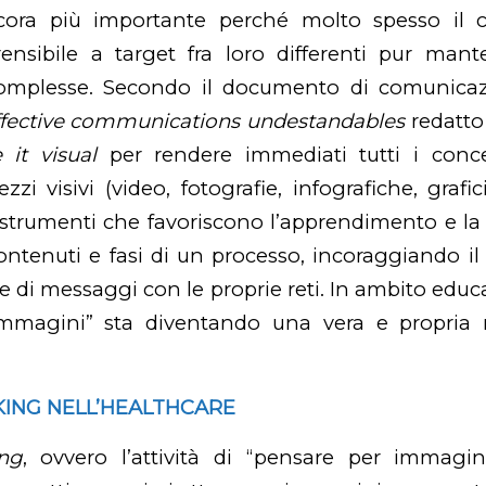
ncora più importante perché molto spesso il 
rensibile a target fra loro differenti pur man
omplesse.
Secondo il documento di comunicazi
effective communications undestandables
redatto 
it visual
per rendere immediati tutti i conce
zzi visivi (video, fotografie, infografiche, grafici
strumenti che favoriscono l’apprendimento e la
ontenuti e fasi di un processo, incoraggiando il
e di messaggi con le proprie reti. In ambito educat
immagini” sta diventando una vera e propria 
NKING NELL’HEALTHCARE
ing
, ovvero l’attività di “pensare per immagin