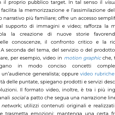
 il proprio pubblico target. In tal senso il
visu
 facilita la memorizzazione e l’assimilazione del
 narrativo più familiare; offre un accesso semplif
e al supporto di immagini e video; rafforza la 
mola la creazione di nuove storie favore
delle conoscenze, il confronto critico e la r
. A seconda del tema, del servizio o del prodotto
are, per esempio, video in
motion graphic
che, 
egano in modo conciso concetti comples
a un’audience generalista; oppure
video rubrich
lità delle puntate, spiegano prodotti e servizi de
luzioni. Il formato video, inoltre, è tra i più i
anali
social
a patto che segua una narrazione lin
l netwo
rk; utilizzi contenuti originali e realizzat
i e trasmetta emozioni; mantenga una certa f