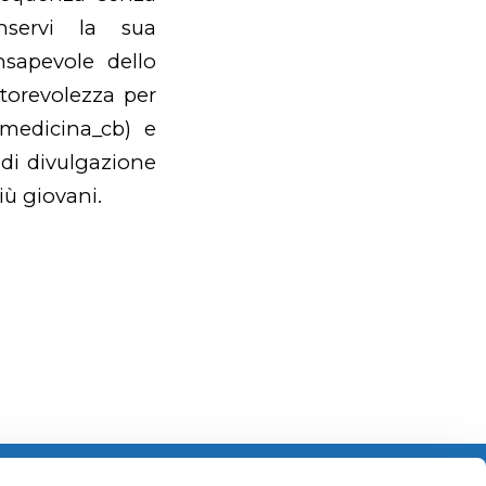
onservi la sua
nsapevole dello
utorevolezza per
medicina_cb) e
 di divulgazione
iù giovani.