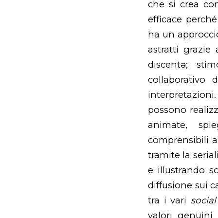
che si crea con
efficace perché
ha un approccio
astratti grazi
discentə; sti
collaborativo 
interpretazioni
possono realizz
animate, spi
comprensibili 
tramite la seria
e illustrando so
diffusione sui c
tra i vari
socia
valori genuin