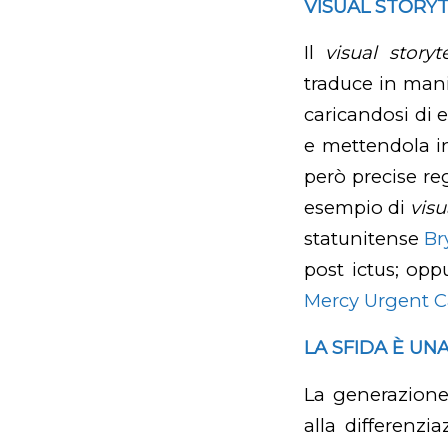
VISUAL STORYT
Il
visual storyte
traduce in mani
caricandosi di e
e mettendola in
però precise r
esempio di
visu
statunitense
Br
post ictus; opp
Mercy Urgent C
LA SFIDA È UN
La generazione
alla differenzi