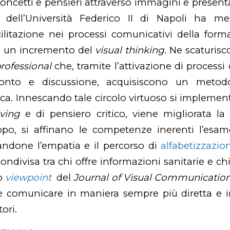
oncetti e pensieri attraverso immagini e presenta
dell’Università Federico II di Napoli ha me
acilitazione nei processi comunicativi della form
 a un incremento del
visual thinking
. Ne scaturisc
rofessional
che, tramite l’attivazione di processi
ronto e discussione, acquisiscono un metod
inica. Innescando tale circolo virtuoso si impleme
ving
e di pensiero critico, viene migliorata la
po, si affinano le competenze inerenti l’esam
andone l’empatia e il percorso di
alfabetizzazio
ondivisa tra chi offre informazioni sanitarie e ch
o
viewpoint
del
Journal of Visual Communication
 è comunicare in maniera sempre più diretta e i
ori.