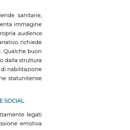
ende sanitarie,
diventa immagine
propria
audience
rrativo richiede
e. Qualche buon
 dalla struttura
di riabilitazione
one statunitense
E SOCIAL
ettamente legati
nessione emotiva