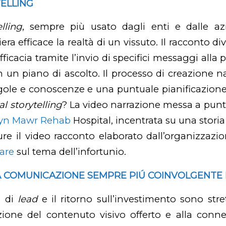
ELLING
lling
, sempre più usato dagli enti e dalle azi
era efficace la realtà di un vissuto. Il racconto 
fficacia tramite l’invio di specifici messaggi alla 
 un piano di ascolto. Il processo di creazione na
egole e conoscenze e una puntuale pianificazion
al storytelling
? La video narrazione messa a punto
yn Mawr Rehab
Hospital, incentrata su una storia 
ure il video racconto elaborato dall’organizzazi
are
sul tema dell’infortunio.
A COMUNICAZIONE SEMPRE PIÚ COINVOLGENTE 
 di
lead
e il ritorno sull’investimento sono str
azione del contenuto visivo offerto e alla con