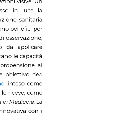
zioni visive. Un
sso in luce la
azione sanitaria
ono benefici per
 di osservazione,
o da applicare
ntano le capacità
 propensione al
e obiettivo deə
ne
, inteso come
i le riceve, come
 in Medicine
. La
nnovativa con i