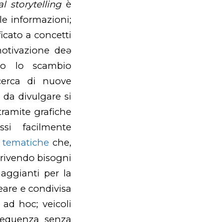
al storytelling
è
le informazioni;
icato a concetti
motivazione deə
ndo lo scambio
icerca di nuove
 da divulgare si
tramite grafiche
si facilmente
e tematiche
che,
scrivendo bisogni
ngaggianti per la
eare e condivisa
i ad hoc; veicoli
requenza senza