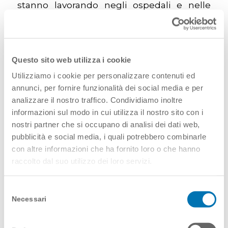
stanno lavorando negli ospedali e nelle
case, a contatto con questo nemico,
dimostrando la forza e l’importanza del
nostro lavoro.
Questo sito web utilizza i cookie
Utilizziamo i cookie per personalizzare contenuti ed
annunci, per fornire funzionalità dei social media e per
analizzare il nostro traffico. Condividiamo inoltre
ESSERE UN INFERMIERE
informazioni sul modo in cui utilizza il nostro sito con i
nostri partner che si occupano di analisi dei dati web,
DI HOME THERAPY AI
pubblicità e social media, i quali potrebbero combinarle
TEMPI DEL
con altre informazioni che ha fornito loro o che hanno
raccolto dal suo utilizzo dei loro servizi.
CORONAVIRUS: LA
STORIA DI SARAH
Selezione
Necessari
del
consenso
20 Marzo 2020