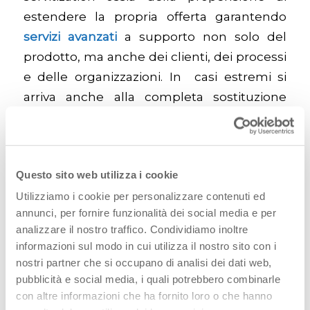
estendere la propria offerta garantendo
servizi avanzati
a supporto non solo del
prodotto, ma anche dei clienti, dei processi
e delle organizzazioni. In casi estremi si
arriva anche
alla completa sostituzione
della vendita del prodotto con quella
del puro servizio.
Questo fenomeno ha ampiamente
Questo sito web utilizza i cookie
coinvolto anche l’industria del
pharma
,
Utilizziamo i cookie per personalizzare contenuti ed
come dimostrato dagli sforzi e dagli
annunci, per fornire funzionalità dei social media e per
investimenti effettuati in questa direzione
analizzare il nostro traffico. Condividiamo inoltre
informazioni sul modo in cui utilizza il nostro sito con i
dalla stragrande maggioranza del tessuto
nostri partner che si occupano di analisi dei dati web,
imprenditoriale di settore.
pubblicità e social media, i quali potrebbero combinarle
con altre informazioni che ha fornito loro o che hanno
La
servitization
del
pharma
e il valore