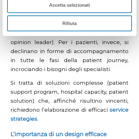
Accetta selezionati
nell’intero ciclo di vita del farmaco
(adozione, aumento dell’aderenza,
Rifiuta
contenimento dei
drop-out
, allungamento
dello
stay in therapy
, fidelizzazione dei k
ey
opinion leader
). Per i pazienti, invece, si
declinano in forme di accompagnamento
in tutte le fasi della
patient journey
,
incrociando i bisogni degli specialisti.
Si tratta di soluzioni complesse (patient
support program, hospital capacity, patient
solution) che, affinché risultino vincenti,
richiedono l’elaborazione di efficaci
service
strategies
.
L’importanza di un design efficace