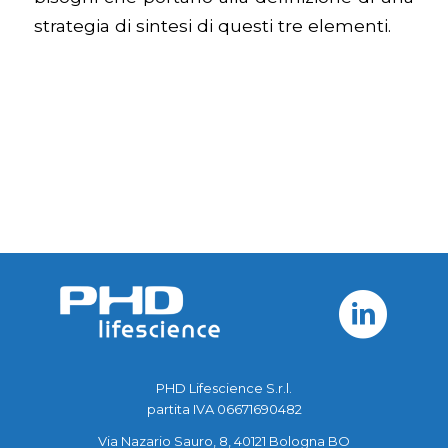
strategia di sintesi di questi tre elementi.
PHD Lifescience S.r.l.
partita IVA 06671690482
Via Nazario Sauro, 8, 40121 Bologna BO