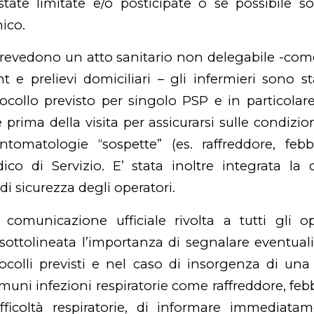
state limitate e/o posticipate o se possibile s
ico.
revedono un atto sanitario non delegabile -com
e prelievi domiciliari – gli infermieri sono s
tocollo previsto per singolo PSP e in particolare
prima della visita per assicurarsi sulle condizion
tomatologie “sospette” (es. raffreddore, febbr
ico di Servizio. E’ stata inoltre integrata la
 di sicurezza degli operatori.
 comunicazione ufficiale rivolta a tutti gli op
sottolineata l’importanza di segnalare eventual
tocolli previsti e nel caso di insorgenza di un
uni infezioni respiratorie come raffreddore, febb
fficoltà respiratorie, di informare immediatam