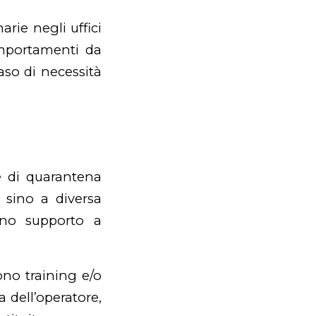
arie negli uffici
omportamenti da
aso di necessità
e di quarantena
i sino a diversa
dono supporto a
ono training e/o
 dell’operatore,