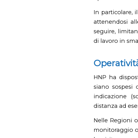
In particolare, 
attenendosi al
seguire, limita
di lavoro in sm
Operativit
HNP ha dispost
siano sospesi d
indicazione (s
distanza ad ese
Nelle Regioni o
monitoraggio ov