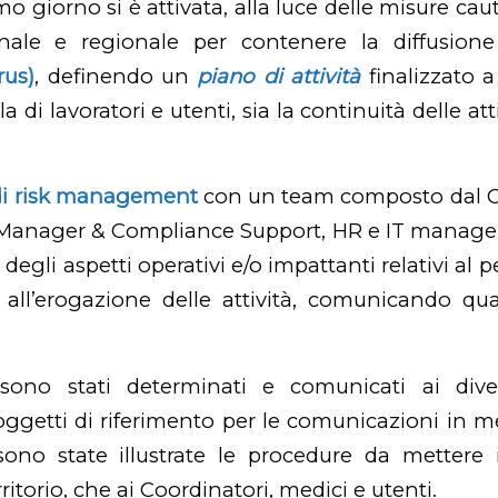
o giorno si è attivata, alla luce delle misure cau
onale e regionale per contenere la diffusion
rus)
, definendo un
piano di attività
finalizzato a
a di lavoratori e utenti, sia la continuità delle at
di risk management
con un team composto dal C
ty Manager & Compliance Support, HR e IT manage
 degli aspetti operativi e/o impattanti relativi al 
o, all’erogazione delle attività, comunicando qu
o sono stati determinati e comunicati ai dive
soggetti di riferimento per le comunicazioni in me
no state illustrate le procedure da mettere i
rritorio, che ai Coordinatori, medici e utenti.