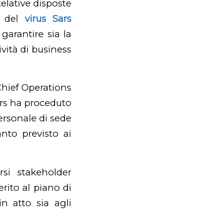
telative disposte
e del
virus Sars
 garantire sia la
tività di business
hief Operations
rs ha proceduto
personale di sede
anto previsto ai
rsi stakeholder
rito al piano di
n atto sia agli