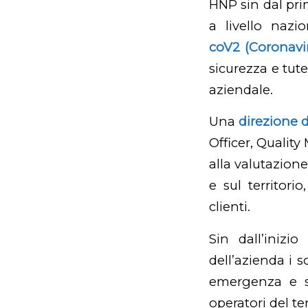
HNP sin dal prim
a livello nazi
coV2 (Coronavi
sicurezza e tutel
aziendale.
Una
direzione 
Officer, Quali
alla valutazione
e sul territori
clienti.
Sin dall’inizi
dell’azienda i 
emergenza e so
operatori del te