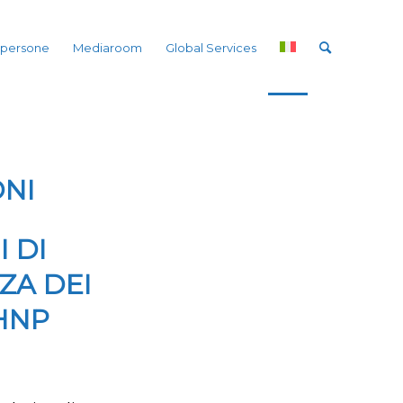
 persone
Mediaroom
Global Services
ONI
 DI
ZA DEI
HNP