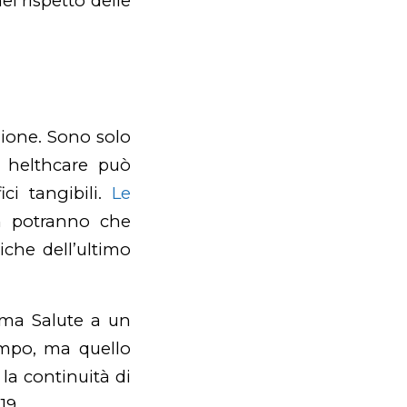
el rispetto delle
zione. Sono solo
helthcare può
ci tangibili.
Le
on potranno che
iche dell’ultimo
tema Salute a un
tempo, ma quello
la continuità di
19.