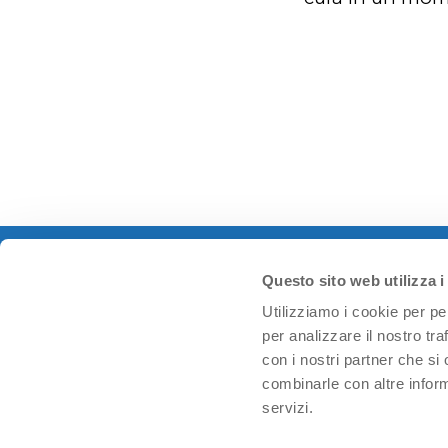
Questo sito web utilizza i
Utilizziamo i cookie per pe
per analizzare il nostro tra
con i nostri partner che si
PHD Lifescience S.r.l.
combinarle con altre inform
partita IVA 06671690482
servizi.
Via Nazario Sauro, 8, 40121 Bologna BO
Via Filippo Turati, 7, 20121 Milano MI