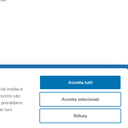
Seguici su
Accetta tutti
cial media e
nostro sito
Accetta selezionati
i potrebbero
ei loro
Rifiuta
Contatti
–
Whistleblowing
–
Codice etico
Privacy policy
–
Cookie policy
–
Credits