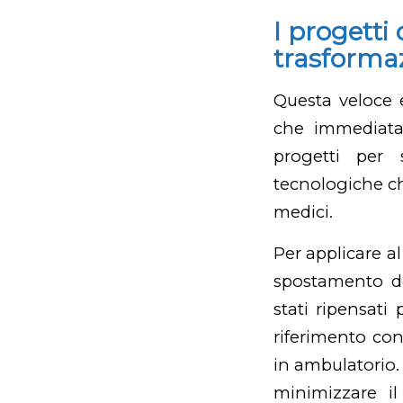
I progett
trasformaz
Questa veloce 
che immediatam
progetti per 
tecnologiche ch
medici.
Per applicare al
spostamento del
stati ripensati 
riferimento co
in ambulatorio. 
minimizzare il