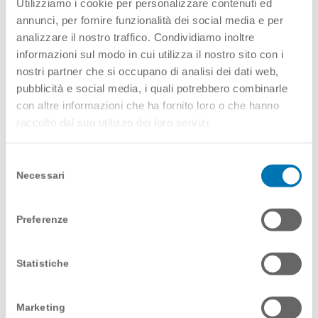
Utilizziamo i cookie per personalizzare contenuti ed
realtà, motivo per cui sono parziali e
annunci, per fornire funzionalità dei social media e per
possibilmente distorti se non vengono
analizzare il nostro traffico. Condividiamo inoltre
informazioni sul modo in cui utilizza il nostro sito con i
discussi, in ottica di scambio di feedback e
nostri partner che si occupano di analisi dei dati web,
adattamento reciproco, con il nostro
pubblicità e social media, i quali potrebbero combinarle
interlocutore. Che dire invece del feedback
con altre informazioni che ha fornito loro o che hanno
di riconoscimento rispetto al feedback
raccolto dal suo utilizzo dei loro servizi.
positivo? Se riconosco qualcosa al mio
interlocutore metto in primo piano l’altro e
Selezione
Necessari
del
non me stesso e il mio giudizio, quindi
consenso
offro l’opportunità di espressione all’altro
Preferenze
(che è il reale protagonista) di
commentare e di scoprire magari
qualcosa a cui non aveva pensato nel suo
Statistiche
agire. Le parole che usiamo danno forma
ai nostri pensieri che influenzano le nostre
Marketing