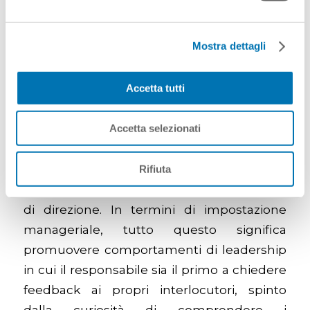
azioni.
Una cultura aziendale orientata al feedback
Mostra dettagli
richiede cambiamenti nelle pratiche
manageriali e organizzative. In che modo si
Accetta tutti
possono implementare e mettere in
pratica?
Accetta selezionati
Costruire una cultura del feedback
richiede tempo e non è certo un processo
Rifiuta
lineare ed esente da ripensamenti e cambi
di direzione. In termini di impostazione
manageriale, tutto questo significa
promuovere comportamenti di leadership
in cui il responsabile sia il primo a chiedere
feedback ai propri interlocutori, spinto
dalla curiosità di comprendere i