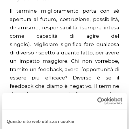
Il termine miglioramento porta con sé
apertura al futuro, costruzione, possibilità,
dinamismo, responsabilità (sempre intesa
come capacità di agire del
singolo). Migliorare significa fare qualcosa
di diverso rispetto a quanto fatto, per avere
un impatto maggiore. Chi non vorrebbe,
tramite un feedback, avere l’opportunità di
essere più efficace? Diverso è se il
feedback che diamo è negativo.
Il termine
rimanda a un evento giudicato senza dare
un’opportunità di revisione. Il feedback
non è e non deve essere un giudizio,
anche perché
i nostri giudizi sono
Questo sito web utilizza i cookie
influenzati dalla nostra percezione della