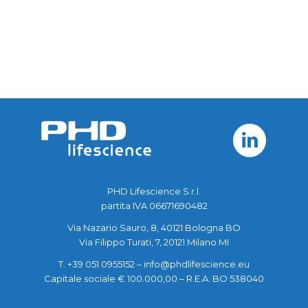
PHD Lifescience S.r.l.
partita IVA 06671690482
Via Nazario Sauro, 8, 40121 Bologna BO
Via Filippo Turati, 7, 20121 Milano MI
T. +39 051 0955152 –
info@phdlifescience.eu
Capitale sociale € 100.000,00 – R.E.A. BO 538040