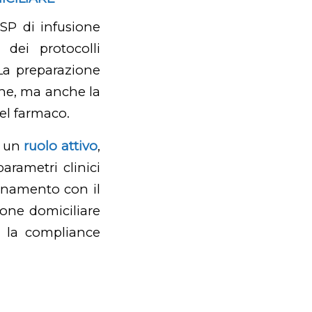
SP di infusione
 dei protocolli
 La preparazione
one, ma anche la
el farmaco.
e un
ruolo attivo
,
arametri clinici
dinamento con il
ione domiciliare
e la compliance