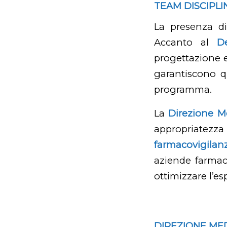
TEAM DISCIPL
La presenza 
Accanto al
D
progettazione e
garantiscono qu
programma.
La
Direzione M
appropriatezza 
farmacovigilan
aziende farmac
ottimizzare l’es
DIREZIONE MED