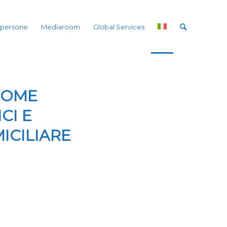
 persone
Mediaroom
Global Services
HOME
CI E
ICILIARE