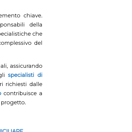
emento chiave.
sponsabili della
ecialistiche che
 complessivo del
ali, assicurando
gli
specialisti di
i richiesti dalle
o
contribuisce a
 progetto.
ICILIARE