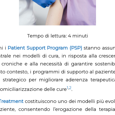
Tempo di lettura:
4
minuti
ni i
Patient Support Program (PSP)
stanno assu
rale nei modelli di cura, in risposta alla cresc
 croniche e alla necessità di garantire sostenibi
esto contesto, i programmi di supporto al pazien
strategico per migliorare aderenza terapeutica
1
,
2
omiciliarizzazione delle cure
.
Treatment
costituiscono uno dei modelli più evolu
ziente, consentendo l’erogazione della terapi