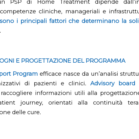
i un PSP di Home Treatment dipende dall’in
competenze cliniche, manageriali e infrastrutt
ono i principali fattori che determinano la solidi
.
BISOGNI E PROGETTAZIONE DEL PROGRAMMA
pport Program
efficace nasce da un’analisi strutt
izzativi di pazienti e clinici.
Advisory boar
accogliere informazioni utili alla progettazio
tient journey, orientati alla continuità ter
one delle cure.