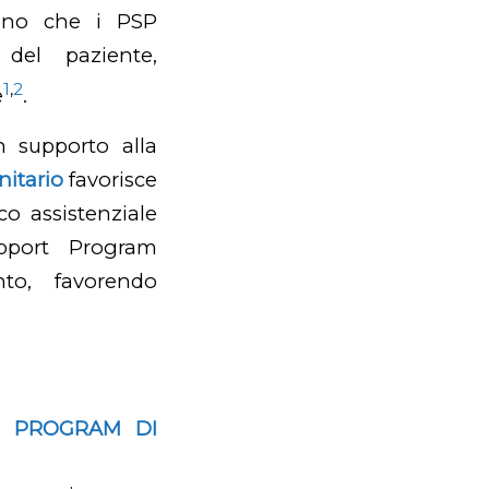
rano che i PSP
del paziente,
1
,
2
e
.
 supporto alla
nitario
favorisce
co assistenziale
pport Program
nto, favorendo
RT PROGRAM DI