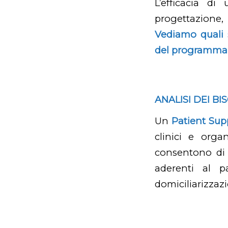
L’efficacia d
progettazione, 
Vediamo quali s
del programma
ANALISI DEI 
Un
Patient Su
clinici e organ
consentono di r
aderenti al pa
domiciliarizzazi