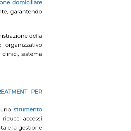
one domiciliare
ente, garantendo
.
istrazione della
o organizzativo
 clinici, sistema
REATMENT PER
a uno
strumento
e riduce accessi
ita e la gestione