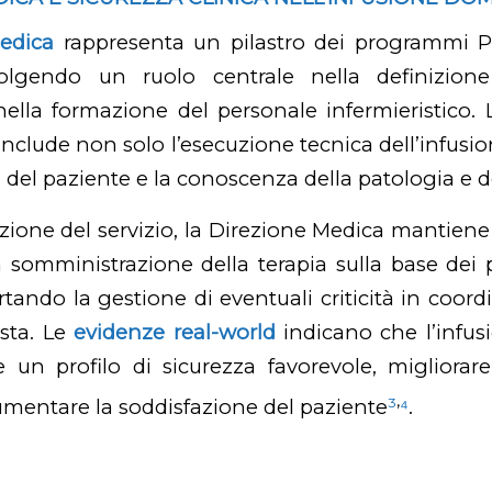
edica
rappresenta un pilastro dei programmi P
volgendo un ruolo centrale nella definizione
 nella formazione del personale infermieristico.
 include non solo l’esecuzione tecnica dell’infusi
a del paziente e la conoscenza della patologia e d
zione del servizio, la Direzione Medica mantien
 somministrazione della terapia sulla base dei p
ortando la gestione di eventuali criticità in coor
sta. Le
evidenze real-world
indicano che l’infus
un profilo di sicurezza favorevole, migliorar
,
umentare la soddisfazione del paziente
³
⁴
.