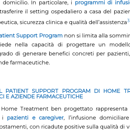
 domicilio. In particolare, i
programmi di infusi
rasferire il setting ospedaliero a casa del pazi
3
eutica, sicurezza clinica e qualità dell’assistenza
atient Support Program
non si limita alla sommin
siede nella capacità di progettare un modell
grado di generare benefici concreti per pazienti,
ende farmaceutiche.
EL PATIENT SUPPORT PROGRAM DI HOME T
NICI E AZIENDE FARMACEUTICHE
 Home Treatment ben progettato rappresent
r i
pazienti e caregiver
, l’infusione domiciliar
ostamenti, con ricadute positive sulla qualità di v