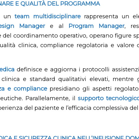
INARE E QUALITÀ DEL PROGRAMMA
di un
team multidisciplinare
rappresenta un el
esign Manager
e al
Program Manager
, re
 del coordinamento operativo, operano figure sp
alità clinica, compliance regolatoria e valore
edica
definisce e aggiorna i protocolli assistenzi
clinica e standard qualitativi elevati, mentre 
za e compliance
presidiano gli aspetti regolator
eutiche. Parallelamente, il
supporto tecnologic
perienza del paziente e l’efficacia complessiva del
ICA E SICUREZZA CLINICA NELL’INFUSIONE DOM