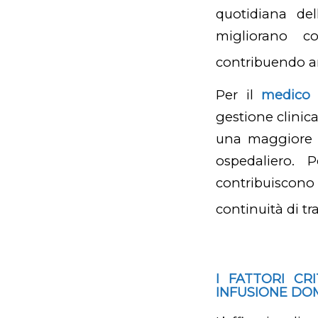
quotidiana de
migliorano c
contribuendo an
Per il
medico s
gestione clinica
una maggiore ef
ospedaliero.
contribuiscon
continuità di tr
I FATTORI CR
INFUSIONE DOM