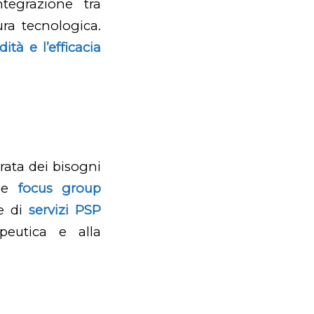
tegrazione tra
ura tecnologica.
tà e l’efficacia
urata dei bisogni
d
e
focus group
ne di
servizi PSP
apeutica e alla