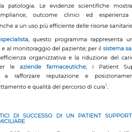
lla patologia. Le evidenze scientifiche most
ompliance, outcome clinici ed esperienza 
che a un uso più efficiente delle risorse sanitari
pecialista
, questo programma rappresenta un
 e al monitoraggio del paziente; per il
sistema sa
ficienza organizzativa e la riduzione del cari
 Per le
aziende farmaceutiche
, i Patient Su
o a rafforzare reputazione e posizioname
1
attamento e qualità del percorso di cura
.
ITICI DI SUCCESSO DI UN PATIENT SUPPO
ICILIARE