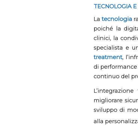
TECNOLOGIA E 
La
tecnologia
r
poiché la digit
clinici, la con
specialista e 
treatment
, l’i
di performance (
continuo del p
L’integrazione
migliorare sicu
sviluppo di mod
alla personaliz