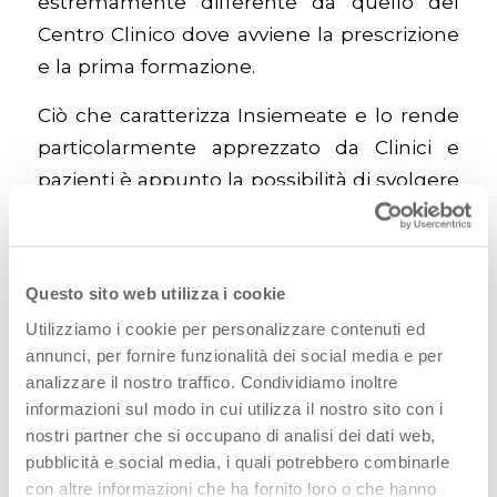
estremamente differente da quello del
Centro Clinico dove avviene la prescrizione
e la prima formazione.
Ciò che caratterizza Insiemeate e lo rende
particolarmente apprezzato da Clinici e
pazienti è appunto la possibilità di svolgere
il training al domicilio dell’interessato, in un
luogo sicuro e protetto. Incontrare
l’infermiere in un luogo familiare fa sì che
Questo sito web utilizza i cookie
la persona possa sentirsi libera di sollevare
Utilizziamo i cookie per personalizzare contenuti ed
domande e dubbi che potrebbero creare
annunci, per fornire funzionalità dei social media e per
imbarazzo se formulati in un contesto
analizzare il nostro traffico. Condividiamo inoltre
meno intimo e al tempo stesso, permette
informazioni sul modo in cui utilizza il nostro sito con i
all’infermiere di individuare eventuali
nostri partner che si occupano di analisi dei dati web,
pubblicità e social media, i quali potrebbero combinarle
criticità formative per modellare al meglio
con altre informazioni che ha fornito loro o che hanno