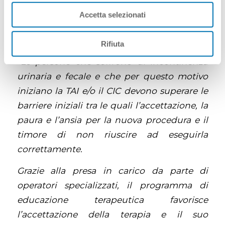
offrire ai pazienti un PSP associato alle
Accetta selezionati
soluzioni terapeutiche LoFric e Navina
System?
Rifiuta
“Le persone che soffrono di incontinenza
urinaria e fecale e che per questo motivo
iniziano la TAI e/o il CIC devono superare le
barriere iniziali tra le quali l’accettazione, la
paura e l’ansia per la nuova procedura e il
timore di non riuscire ad eseguirla
correttamente.
Grazie alla presa in carico da parte di
operatori specializzati, il programma di
educazione terapeutica favorisce
l’accettazione della terapia e il suo