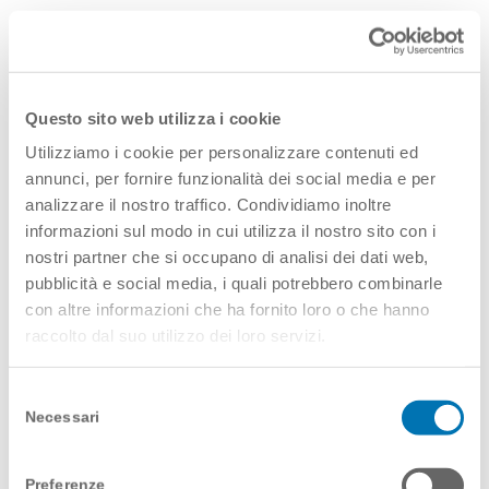
Nell’ottica di un approccio
multidisciplinare, in questa situazione
straordinaria, lo psicologo agisce con un
Questo sito web utilizza i cookie
duplice ruolo: verso il paziente, offrendo
Utilizziamo i cookie per personalizzare contenuti ed
sostegno e supporto psicologico e
annunci, per fornire funzionalità dei social media e per
psicoeducativo e nei confronti della
analizzare il nostro traffico. Condividiamo inoltre
famiglia e della rete di supporto come
informazioni sul modo in cui utilizza il nostro sito con i
nostri partner che si occupano di analisi dei dati web,
facilitatore della comunicazione e della
pubblicità e social media, i quali potrebbero combinarle
relazione.
con altre informazioni che ha fornito loro o che hanno
raccolto dal suo utilizzo dei loro servizi.
Gli strumenti validi sempre – in aggiunta al
classico supporto di persona – vanno dal
Selezione
sostegno a distanza, il cui obiettivo
Necessari
del
primario deve essere quello di favorire una
consenso
migliore regolazione delle emozioni e
Preferenze