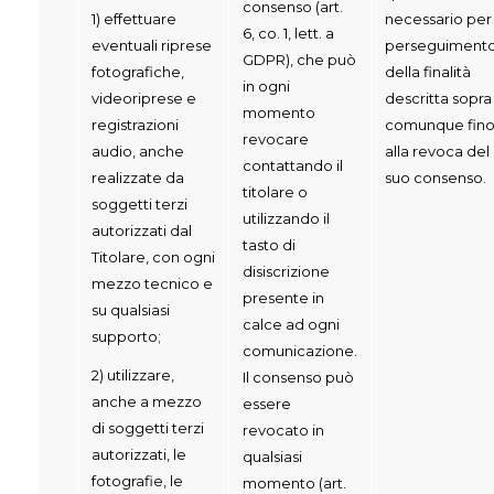
consenso (art.
1) effettuare
necessario per 
6, co. 1, lett. a
eventuali riprese
perseguiment
GDPR), che può
fotografiche,
della finalità
in ogni
videoriprese e
descritta sopra
momento
registrazioni
comunque fin
revocare
audio, anche
alla revoca del
contattando il
realizzate da
suo consenso.
titolare o
soggetti terzi
utilizzando il
autorizzati dal
tasto di
Titolare, con ogni
disiscrizione
mezzo tecnico e
presente in
su qualsiasi
calce ad ogni
supporto;
comunicazione.
2) utilizzare,
Il consenso può
anche a mezzo
essere
di soggetti terzi
revocato in
autorizzati, le
qualsiasi
fotografie, le
momento (art.