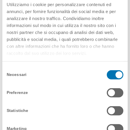
immagini, anche
Utilizziamo i cookie per personalizzare contenuti ed
richiesta di
per il tramite di
annunci, per fornire funzionalità dei social media e per
consenso
soggetti terzi
analizzare il nostro traffico. Condividiamo inoltre
potrebbe
autorizzati dal
informazioni sul modo in cui utilizza il nostro sito con i
essere
Titolare, sul sito
nostri partner che si occupano di analisi dei dati web,
concretamente
web, sui profili e
pubblicità e social media, i quali potrebbero combinarle
complesso.
canali social (es.
con altre informazioni che ha fornito loro o che hanno
LinkedIn).
raccolto dal suo utilizzo dei loro servizi.
L’utilizzo delle
immagini è da
Selezione
Necessari
considerarsi in
del
forma gratuita e
consenso
nessuna pretesa
Preferenze
potrà essere
richiesta né ora
né in futuro al
Statistiche
Titolare. Le
immagini
Marketing