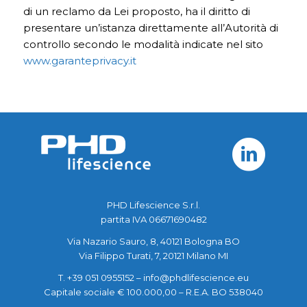
di un reclamo da Lei proposto, ha il diritto di
presentare un’istanza direttamente all’Autorità di
controllo secondo le modalità indicate nel sito
www.garanteprivacy.it
PHD Lifescience S.r.l.
partita IVA 06671690482
Via Nazario Sauro, 8, 40121 Bologna BO
Via Filippo Turati, 7, 20121 Milano MI
T. +39 051 0955152 –
info@phdlifescience.eu
Capitale sociale € 100.000,00 – R.E.A. BO 538040