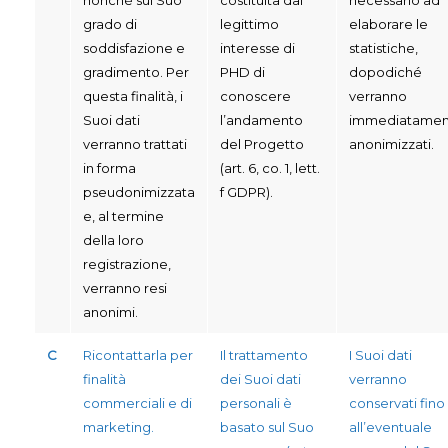
grado di
legittimo
elaborare le
soddisfazione e
interesse di
statistiche,
gradimento. Per
PHD di
dopodiché
questa finalità, i
conoscere
verranno
Suoi dati
l’andamento
immediatamen
verranno trattati
del Progetto
anonimizzati.
in forma
(art. 6, co. 1, lett.
pseudonimizzata
f GDPR).
e, al termine
della loro
registrazione,
verranno resi
anonimi.
C
Ricontattarla per
Il trattamento
I Suoi dati
finalità
dei Suoi dati
verranno
commerciali e di
personali è
conservati fino
marketing.
basato sul Suo
all’eventuale