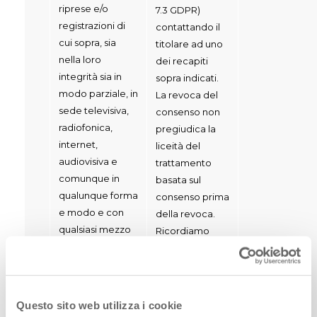
riprese e/o
7.3 GDPR)
registrazioni di
contattando il
cui sopra, sia
titolare ad uno
nella loro
dei recapiti
integrità sia in
sopra indicati.
modo parziale, in
La revoca del
sede televisiva,
consenso non
radiofonica,
pregiudica la
internet,
liceità del
audiovisiva e
trattamento
comunque in
basata sul
qualunque forma
consenso prima
e modo e con
della revoca.
qualsiasi mezzo
Ricordiamo
tecnico, in Italia e
che, nel caso in
all’Estero;
cui le immagini
fossero diffuse
3) riprodurre e
via web, dare
Questo sito web utilizza i cookie
pubblicare le
seguito alla