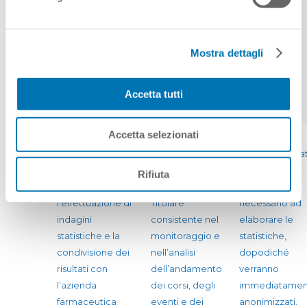
verranno
utilizzate senza
pregiudicare
l’onore, la
Mostra dettagli
reputazione ed il
decoro
Accetta tutti
dell’interessato.
Accetta selezionati
E
Elaborare i dati in
Il trattamento è
I dati trattati
forma anonima
basato sul
verranno trattat
ed aggregata
legittimo
per il tempo
Rifiuta
per
interesse del
strettamente
l’effettuazione di
Titolare
necessario ad
indagini
consistente nel
elaborare le
statistiche e la
monitoraggio e
statistiche,
condivisione dei
nell’analisi
dopodiché
risultati con
dell’andamento
verranno
l’azienda
dei corsi, degli
immediatamen
farmaceutica
eventi e dei
anonimizzati.