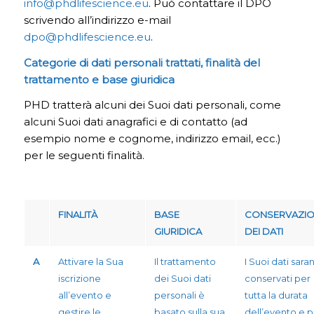
info@phdlifescience.eu
. Può contattare il DPO
scrivendo all’indirizzo e-mail
dpo@phdlifescience.eu
.
Categorie di dati personali trattati, finalità del
trattamento e base giuridica
PHD tratterà alcuni dei Suoi dati personali, come
alcuni Suoi dati anagrafici e di contatto (ad
esempio nome e cognome, indirizzo email, ecc.)
per le seguenti finalità.
FINALITÀ
BASE
CONSERVAZI
GIURIDICA
DEI DATI
A
Attivare la Sua
Il trattamento
I Suoi dati sara
iscrizione
dei Suoi dati
conservati per
all’evento e
personali è
tutta la durata
gestire le
basato sulla sua
dell’evento e pe