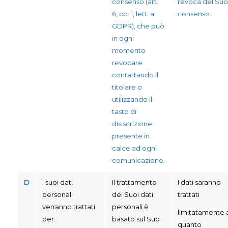
consenso (art.
revoca del Suo
6, co. 1, lett. a
consenso.
GDPR), che può
in ogni
momento
revocare
contattando il
titolare o
utilizzando il
tasto di
disiscrizione
presente in
calce ad ogni
comunicazione.
D
I suoi dati
Il trattamento
I dati saranno
personali
dei Suoi dati
trattati
verranno trattati
personali è
limitatamente 
per:
basato sul Suo
quanto