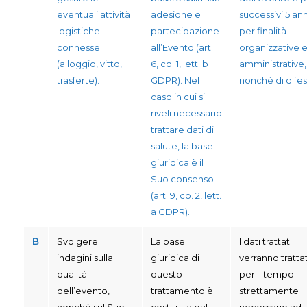
eventuali attività
adesione e
successivi 5 ann
logistiche
partecipazione
per finalità
connesse
all’Evento (art.
organizzative 
(alloggio, vitto,
6, co. 1, lett. b
amministrative,
trasferte).
GDPR). Nel
nonché di difes
caso in cui si
riveli necessario
trattare dati di
salute, la base
giuridica è il
Suo consenso
(art. 9, co. 2, lett.
a GDPR).
B
Svolgere
La base
I dati trattati
indagini sulla
giuridica di
verranno trattat
qualità
questo
per il tempo
dell’evento,
trattamento è
strettamente
nonché sul Suo
costituita dal
necessario ad