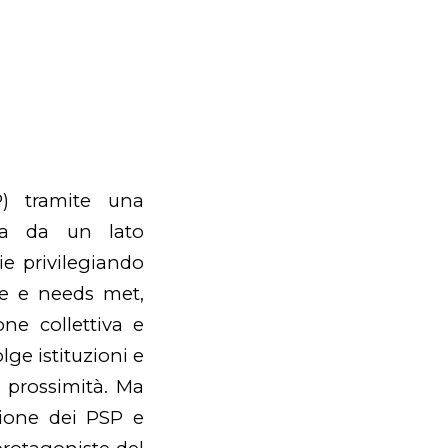
P) tramite una
la da un lato
ie privilegiando
he e needs met,
ne collettiva e
ge istituzioni e
di prossimità. Ma
zione dei PSP e