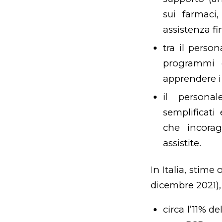
sui farmaci
assistenza fi
tra il perso
programmi d
apprendere i
il personal
semplificati
che incorag
assistite.
In Italia, stime
dicembre 2021),
circa l’11% d