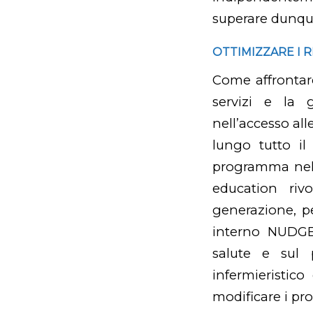
superare dunque
OTTIMIZZARE I 
Come affrontare
servizi e la g
nell’accesso all
lungo tutto il
programma nel f
education riv
generazione, p
interno NUDGE 
salute e sul p
infermieristico
modificare i pr