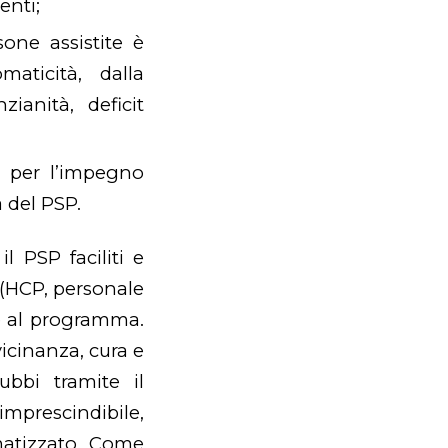
enti;
one assistite è
maticità, dalla
zianità, deficit
a per l’impegno
a del PSP.
 PSP faciliti e
e (HCP, personale
ne al programma.
vicinanza, cura e
dubbi tramite il
rescindibile,
matizzato. Come