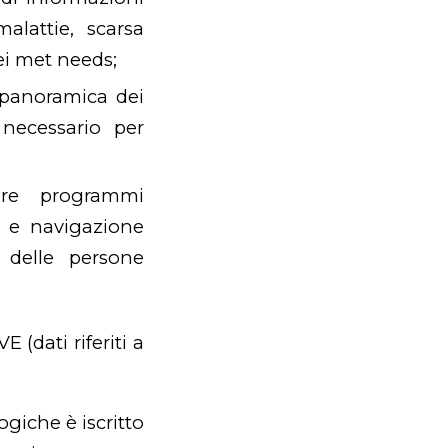
alattie, scarsa
dei met needs;
a panoramica dei
 necessario per
zare programmi
ne e navigazione
 delle persone
 (dati riferiti a
giche è iscritto