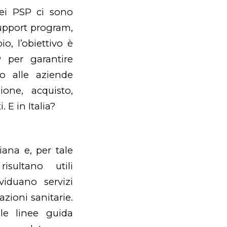
dei PSP ci sono
upport program,
io, l’obiettivo è
P per garantire
do alle aziende
ione, acquisto,
 E in Italia?
ana e, per tale
isultano utili
viduano servizi
azioni sanitarie.
le linee guida