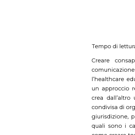
Tempo di lettur
Creare consap
comunicazion
l’healthcare ed
un approccio r
crea dall’altr
condivisa di or
giurisdizione, p
quali sono i c