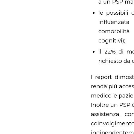
a un PSP ma 
le possibili
influenzata 
comorbilità 
cognitivi);
il 22% di m
richiesto da 
I report dimos
renda più access
medico e pazien
Inoltre un PSP è
assistenza, con
coinvolgimen
indipendenteme