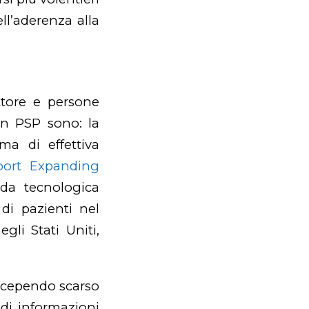
ll’aderenza alla
ttore e persone
un PSP sono: la
a di effettiva
port Expanding
da tecnologica
di pazienti nel
gli Stati Uniti,
ercependo scarso
di informazioni