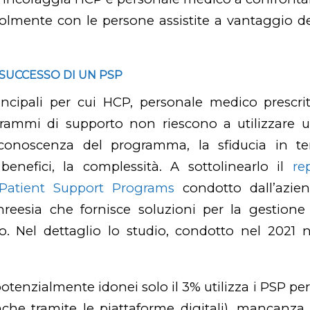
lmente con le persone assistite a vantaggio de
 SUCCESSO DI UN PSP
rincipali per cui HCP, personale medico prescri
rammi di supporto non riescono a utilizzare 
onoscenza del programma, la sfiducia in tem
 benefici, la complessità. A sottolinearlo il
re
Patient Support Programs
condotto dall’azien
hreesia che fornisce soluzioni per la gestione 
io. Nel dettaglio lo studio, condotto nel 2021 ne
potenzialmente idonei solo il 3% utilizza i PSP p
che tramite le piattaforme digitali), mancanza 