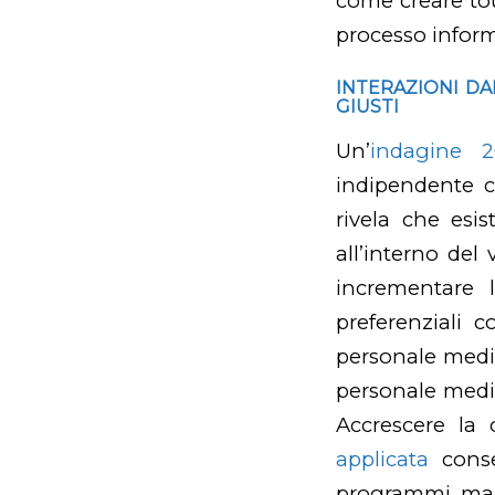
come creare tou
processo infor
INTERAZIONI DAL
GIUSTI
Un’
indagine 2
indipendente c
rivela che esis
all’interno del
incrementare 
preferenziali c
personale medico
personale medico
Accrescere la
applicata
cons
programmi, ma i