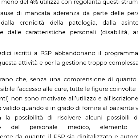
meno del 4% utilizza con regolarità questi strum
 cause di mancata aderenza da parte delle pers
dalla cronicità della patologia, dalla asinto
e dalle caratteristiche personali (disabilità, an
edici iscritti a PSP abbandonano il programm
questa attività e per la gestione troppo compless
trano che, senza una comprensione di quanto il
ibile l’accesso alle cure, tutte le figure coinvolt
ti) non sono motivate all’utilizzo e all’iscrizio
 valido quando è in grado di fornire al paziente 
 la possibilità di risolvere alcuni possibili 
to del personale medico, elemento imp
nte da quanto il PSP sia digitalizzato e auto