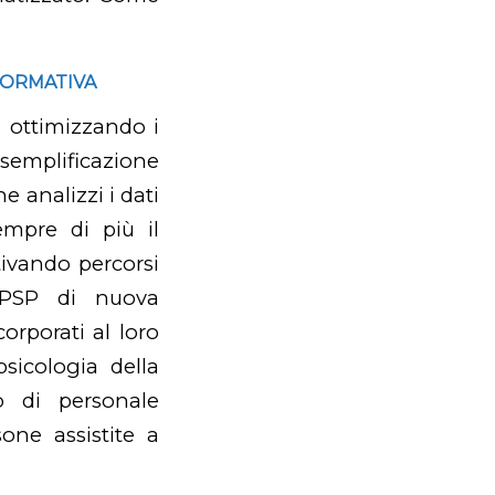
NORMATIVA
: ottimizzando i
semplificazione
e analizzi i dati
empre di più il
tivando percorsi
I PSP di nuova
rporati al loro
sicologia della
to di personale
sone assistite a