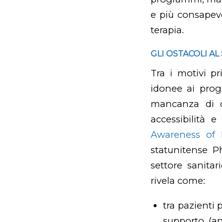
e più consapevo
terapia.
GLI OSTACOLI AL
Tra i motivi p
idonee ai prog
mancanza di c
accessibilità e
Awareness of 
statunitense P
settore sanitar
rivela come:
tra pazienti 
supporto (an