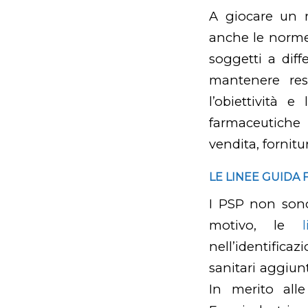
A giocare un r
anche le norme
soggetti a diffe
mantenere rest
l’obiettività 
farmaceutiche 
vendita, fornitu
LE LINEE GUIDA
I PSP non sono
motivo, le
nell’identific
sanitari aggiunt
In merito all