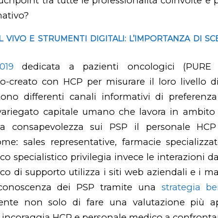
chpoint tra tutte le professionalità coinvolte e 
mativo?
 VIVO E STRUMENTI DIGITALI: L’IMPORTANZA DI SC
019
dedicata a pazienti oncologici (PURE 
o-creato con HCP per misurare il loro livello d
tono differenti canali informativi di preferenz
 variegato capitale umano che lavora in ambito
la consapevolezza sui PSP il personale HCP u
ome: sales representative, farmacie specializzat
 specialistico privilegia invece le interazioni da
 di supporto utilizza i siti web aziendali e i ma
 conoscenza dei PSP tramite una
strategia b
ente non solo di fare una valutazione più ap
ncoraggia HCP e personale medico a confrontars