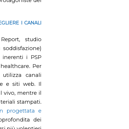
protagoniste del
EGLIERE I CANALI
Report
, studio
i soddisfazione
)
a inerenti i PSP
 healthcare. Per
tilizza canali
e e siti web. Il
l vivo, mentre il
teriali stampati.
en progettata e
profondita dei
i più volentieri