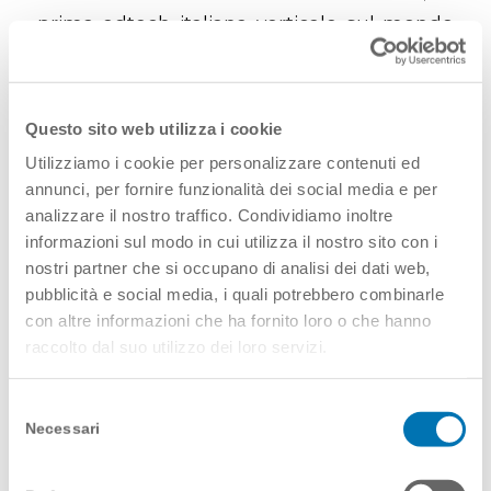
prima edtech italiana verticale sul mondo
HR, e prima Talent Garden Innovation
School, business school leader sui temi del
digitale e dell’innovazione, punto di
Questo sito web utilizza i cookie
riferimento per studenti e aziende.
Utilizziamo i cookie per personalizzare contenuti ed
annunci, per fornire funzionalità dei social media e per
Che cos’è il lavoro S.M.A.R.T.?
analizzare il nostro traffico. Condividiamo inoltre
informazioni sul modo in cui utilizza il nostro sito con i
Il lavoro S.M.A.R.T. (Smart, Measurable,
nostri partner che si occupano di analisi dei dati web,
Achievable, Relevant, Time-bound) è un
pubblicità e social media, i quali potrebbero combinarle
approccio al lavoro che si concentra sulla
con altre informazioni che ha fornito loro o che hanno
flessibilità, l’efficienza e la produttività. Il
raccolto dal suo utilizzo dei loro servizi.
lavoro S.M.A.R.T. si concentra sulle attività
da svolgere e sugli obiettivi da
Selezione
Necessari
del
raggiungere, piuttosto che sull’orario e sul
consenso
luogo di lavoro.