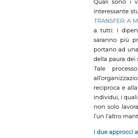
Quali sono i 
interessante st
TRANSFER: A 
a tutti: i dipe
saranno più pro
portano ad una 
della paura dei 
Tale process
all’organizzaz
reciproca e all
individui, i qua
non solo lavor
l’un l’altro ma
I due approcci