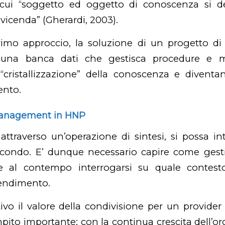
r cui “soggetto ed oggetto di conoscenza si de
 vicenda” (Gherardi, 2003).
primo approccio, la soluzione di un progetto d
 una banca dati che gestisca procedure e ma
“cristallizzazione” della conoscenza e diventa
ento.
management in HNP
ttraverso un’operazione di sintesi, si possa in
econdo. E’ dunque necessario capire come gest
e al contempo interrogarsi su quale contest
rendimento.
vo il valore della condivisione per un
provider
pito importante; c
on la continua crescita dell’o