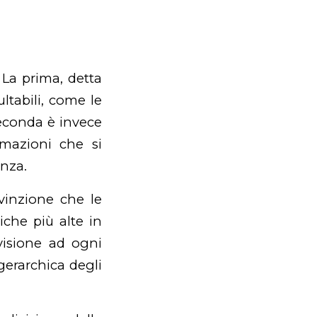
 La prima, detta
ultabili, come le
 seconda è invece
rmazioni che si
enza.
vinzione che le
che più alte in
visione ad ogni
gerarchica degli