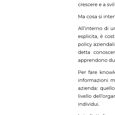
crescere e a sv
Ma cosa si int
All’interno di 
esplicita, è cos
policy
aziendali,
detta conoscen
apprendono dura
Per fare
knowl
informazioni m
azienda: quell
livello dell’or
individui.