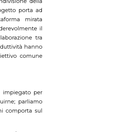
ivisione della
ogetto porta ad
ttaforma mirata
iderevolmente il
laborazione tra
oduttività hanno
biettivo comune
 impiegato per
ruirne; parliamo
ni comporta sul