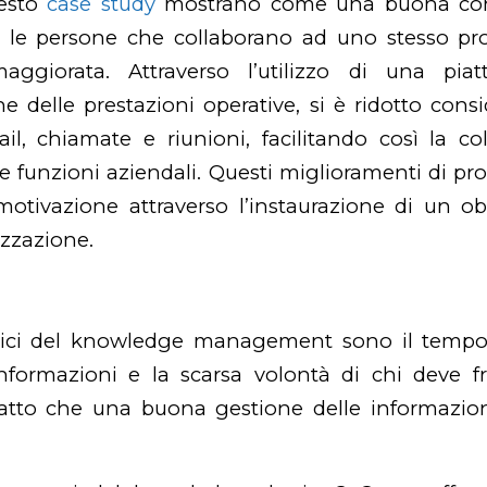
uesto
case study
mostrano come una buona cond
 le persone che collaborano ad uno stesso pr
maggiorata. Attraverso l’utilizzo di una pia
one delle prestazioni operative, si è ridotto cons
l, chiamate e riunioni, facilitando così la col
 e funzioni aziendali. Questi miglioramenti di pr
otivazione attraverso l’instaurazione di un o
izzazione.
ici del
knowledge management
sono il tempo
informazioni e la scarsa volontà di chi deve f
patto che una buona gestione delle informazio