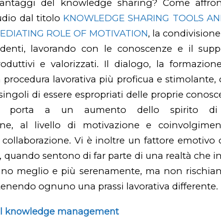
vantaggi del
knowledge sharing
? Come affron
udio dal titolo
KNOWLEDGE SHARING TOOLS A
MEDIATING ROLE OF MOTIVATION
, la condivision
ndenti, lavorando con le conoscenze e il suppo
duttivi e valorizzati. Il dialogo, la formazio
procedura lavorativa più proficua e stimolante,
singoli di essere espropriati delle proprie conos
o porta a un aumento dello spirito di
ione, al livello di motivazione e coinvolgiment
a collaborazione. Vi è inoltre un fattore emotivo 
li, quando sentono di far parte di una realtà che in
ano meglio e più serenamente, ma non rischiano
ntenendo ognuno una prassi lavorativa differente.
 al knowledge management