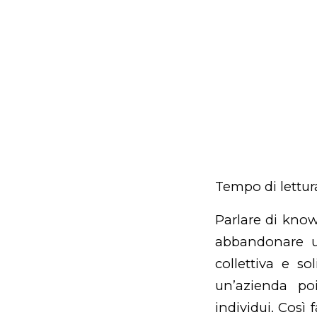
Tempo di lettur
Parlare di
know
abbandonare un
collettiva e so
un’azienda po
individui. Così 