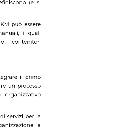
finiscono (e si
i KM può essere
nuali, i quali
no i contenitori
tegrare il primo
ire un processo
o organizzativo
di servizi per la
rganizzazione, la