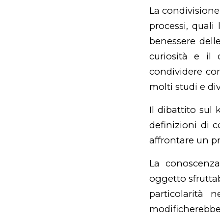
La condivisione
processi, quali
benessere dell
curiosità e il
condividere con
molti studi e di
Il dibattito s
definizioni di 
affrontare un p
La conoscenza 
oggetto sfruttab
particolarità 
modificherebbe