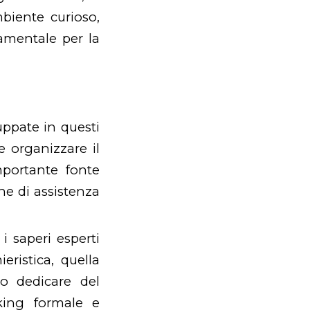
mbiente curioso,
amentale per la
ppate in questi
 organizzare il
mportante fonte
che di assistenza
i saperi esperti
eristica, quella
mo dedicare del
king formale e