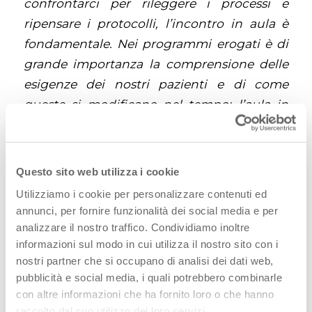
confrontarci per rileggere i processi e
ripensare i protocolli, l’incontro in aula è
fondamentale. Nei programmi erogati è di
grande importanza la comprensione delle
esigenze dei nostri pazienti e di come
queste si modificano nel tempo: l’aula in
tal senso non è più solo il luogo della
lezione frontale teorica, ma è il luogo per
mettere in atto un processo bottom up
Questo sito web utilizza i cookie
capace di ascoltare chi opera
Utilizziamo i cookie per personalizzare contenuti ed
quotidianamente sul territorio al fine di
annunci, per fornire funzionalità dei social media e per
rimettere in discussione anche le nostre
analizzare il nostro traffico. Condividiamo inoltre
informazioni sul modo in cui utilizza il nostro sito con i
routine organizzative se necessario. È
con
nostri partner che si occupano di analisi dei dati web,
questo scopo che abbiamo organizzato
pubblicità e social media, i quali potrebbero combinarle
eventi formativi che hanno messo in aula
con altre informazioni che ha fornito loro o che hanno
più di 80 colleghi infermieri:
raccolto dal suo utilizzo dei loro servizi.