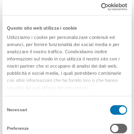
Inoltre, in attesa di un’auspicabile
armonizzazione legislativa che favorisca il
Questo sito web utilizza i cookie
passaggio di farmaci ospedalieri in
distribuzione diretta, occorre un
Utilizziamo i cookie per personalizzare contenuti ed
annunci, per fornire funzionalità dei social media e per
ripensamento di alcune modalità operative
analizzare il nostro traffico. Condividiamo inoltre
routinizzate verso modalità più flessibili e
informazioni sul modo in cui utilizza il nostro sito con i
capaci di adattarsi al meglio a quelle che
nostri partner che si occupano di analisi dei dati web,
sono le reali esigenze dei pazienti.
pubblicità e social media, i quali potrebbero combinarle
con altre informazioni che ha fornito loro o che hanno
raccolto dal suo utilizzo dei loro servizi.
Selezione
Necessari
del
consenso
Preferenze