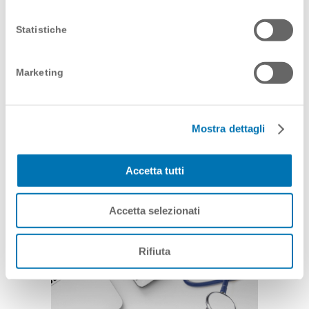
Statistiche
Marketing
PSP, LA NEW NORMAL
NEL SUPPORTO AL
Mostra dettagli
PAZIENTE
Accetta tutti
17 Luglio 2020
Accetta selezionati
Rifiuta