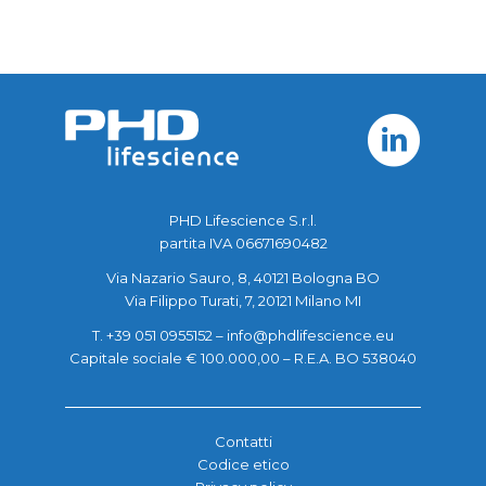
PHD Lifescience S.r.l.
partita IVA 06671690482
Via Nazario Sauro, 8, 40121 Bologna BO
Via Filippo Turati, 7, 20121 Milano MI
T. +39 051 0955152 –
info@phdlifescience.eu
Capitale sociale € 100.000,00 – R.E.A. BO 538040
Contatti
Codice etico