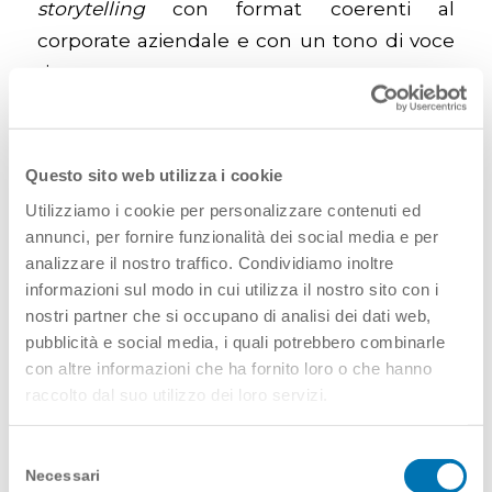
storytelling
con format coerenti al
corporate aziendale e con un tono di voce
rigoroso.
Questo sito web utilizza i cookie
Capacità di organizzare il
Utilizziamo i cookie per personalizzare contenuti ed
pensiero e renderlo visuale:
annunci, per fornire funzionalità dei social media e per
dote innata o skill da
analizzare il nostro traffico. Condividiamo inoltre
affinare?
informazioni sul modo in cui utilizza il nostro sito con i
nostri partner che si occupano di analisi dei dati web,
pubblicità e social media, i quali potrebbero combinarle
Crediamo che sia una skill da affinare,
con altre informazioni che ha fornito loro o che hanno
senza ombra di dubbio; imparare a leggere
raccolto dal suo utilizzo dei loro servizi.
le immagini e quello che rappresentano
dovrebbe essere uno degli argomenti da
Selezione
studiare sui banchi di scuola, purtroppo
Necessari
del