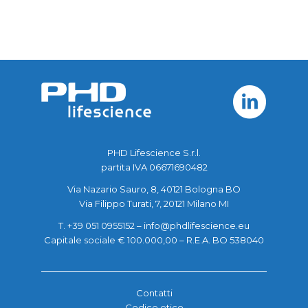
PHD Lifescience S.r.l.
partita IVA 06671690482
Via Nazario Sauro, 8, 40121 Bologna BO
Via Filippo Turati, 7, 20121 Milano MI
T. +39 051 0955152 –
info@phdlifescience.eu
Capitale sociale € 100.000,00 – R.E.A. BO 538040
Contatti
Codice etico