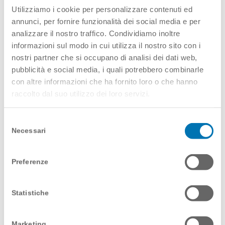
lavoro di…
Utilizziamo i cookie per personalizzare contenuti ed
annunci, per fornire funzionalità dei social media e per
analizzare il nostro traffico. Condividiamo inoltre
informazioni sul modo in cui utilizza il nostro sito con i
nostri partner che si occupano di analisi dei dati web,
pubblicità e social media, i quali potrebbero combinarle
con altre informazioni che ha fornito loro o che hanno
raccolto dal suo utilizzo dei loro servizi.
Selezione
Necessari
del
consenso
Preferenze
ESSERE UN INFERMIERE DI HOME THERAPY
AI TEMPI DEL CORONAVIRUS: LA STORIA DI
Statistiche
ALESSANDRO
24 Aprile 2020
Marketing