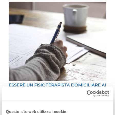
ESSERE UN FISIOTERAPISTA DOMICILIARE AI
TEMPI DEL CORONAVIRUS: LA STORIA DI
FAUSTO
30 Aprile 2020
Ho capito con pienezza l’importanza del nostro
Questo sito web utilizza i cookie