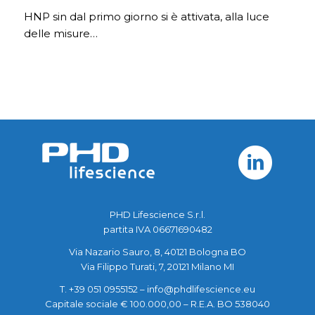
HNP sin dal primo giorno si è attivata, alla luce
delle misure…
PHD Lifescience S.r.l.
partita IVA 06671690482
Via Nazario Sauro, 8, 40121 Bologna BO
Via Filippo Turati, 7, 20121 Milano MI
T. +39 051 0955152 –
info@phdlifescience.eu
Capitale sociale € 100.000,00 – R.E.A. BO 538040