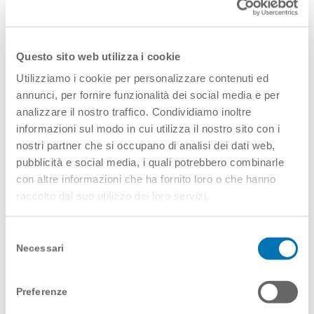
Alla base della creazione di questi
strumenti le domande guida rimangono:
Questo sito web utilizza i cookie
cosa, quando dove, perché, chi e come
Utilizziamo i cookie per personalizzare contenuti ed
come stanno interagendo gli utenti?
annunci, per fornire funzionalità dei social media e per
quali sono le emozioni che guidano le
analizzare il nostro traffico. Condividiamo inoltre
informazioni sul modo in cui utilizza il nostro sito con i
scelte e le azioni?
nostri partner che si occupano di analisi dei dati web,
pubblicità e social media, i quali potrebbero combinarle
Le cultural probes scatenano
con altre informazioni che ha fornito loro o che hanno
un’ottima reazione iniziale perché giocano
raccolto dal suo utilizzo dei loro servizi.
su una risposta emozionale immediata
legata alla sorpresa e alla creatività, ma
Selezione
Necessari
hanno bisogno di essere gestite in seguito
del
consenso
in maniera molto attenta. Il tempo di
somministrazione può variare da qualche
Preferenze
settimana fino a un massimo di un mese.